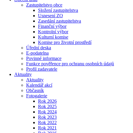
Zastupitelstvo obce
Složení zastupitelstva
Usnesení ZO
Zasedání zastupitelstva
Finanční výbor
Kontrolní výbor
Kulturní komise
Komise pro životní prostředí
Úřední deska
E-podatelna
Povinné informace
Funkce pověřence pro ochranu osobních údajů
Profil zadavatele
Aktuality
Aktuality
Kalendář akcí
Občasník
Fotogalerie
Rok 2026
Rok 2025
Rok 2024
Rok 2023
Rok 2022
Rok 2021