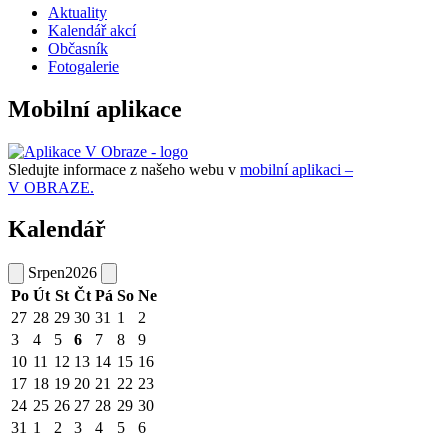
Aktuality
Kalendář akcí
Občasník
Fotogalerie
Mobilní aplikace
Sledujte informace z našeho webu v
mobilní aplikaci –
V OBRAZE.
Kalendář
Srpen
2026
Po
Út
St
Čt
Pá
So
Ne
27
28
29
30
31
1
2
3
4
5
6
7
8
9
10
11
12
13
14
15
16
17
18
19
20
21
22
23
24
25
26
27
28
29
30
31
1
2
3
4
5
6