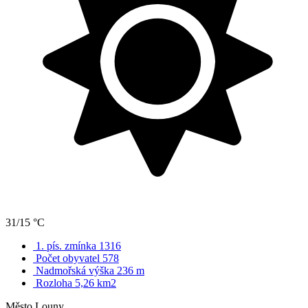
31/15 °C
1. pís. zmínka 1316
Počet obyvatel 578
Nadmořská výška 236 m
Rozloha 5,26 km2
Město Louny