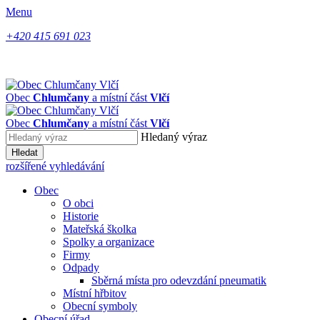
Menu
+420 415 691 023
Obec
Chlumčany
a místní část
Vlčí
Obec
Chlumčany
a místní část
Vlčí
Hledaný výraz
Hledat
rozšířené vyhledávání
Obec
O obci
Historie
Mateřská školka
Spolky a organizace
Firmy
Odpady
Sběrná místa pro odevzdání pneumatik
Místní hřbitov
Obecní symboly
Obecní úřad