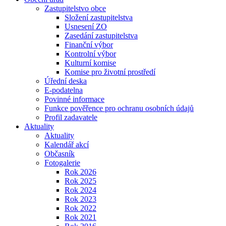
Zastupitelstvo obce
Složení zastupitelstva
Usnesení ZO
Zasedání zastupitelstva
Finanční výbor
Kontrolní výbor
Kulturní komise
Komise pro životní prostředí
Úřední deska
E-podatelna
Povinné informace
Funkce pověřence pro ochranu osobních údajů
Profil zadavatele
Aktuality
Aktuality
Kalendář akcí
Občasník
Fotogalerie
Rok 2026
Rok 2025
Rok 2024
Rok 2023
Rok 2022
Rok 2021