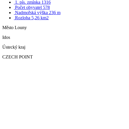
1. pís. zmínka 1316
Počet obyvatel 578
Nadmořská výška 236 m
Rozloha 5,26 km2
Město Louny
Idos
Ústecký kraj
CZECH POINT