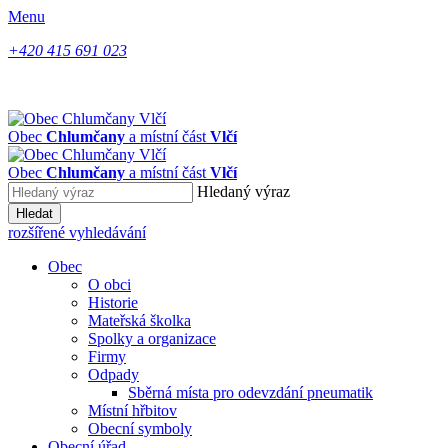
Menu
+420 415 691 023
Obec
Chlumčany
a místní část
Vlčí
Obec
Chlumčany
a místní část
Vlčí
Hledaný výraz
Hledat
rozšířené vyhledávání
Obec
O obci
Historie
Mateřská školka
Spolky a organizace
Firmy
Odpady
Sběrná místa pro odevzdání pneumatik
Místní hřbitov
Obecní symboly
Obecní úřad