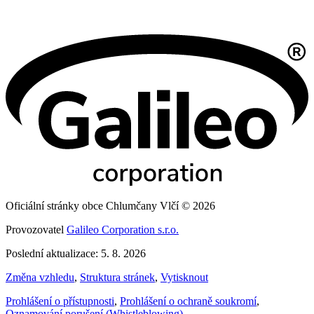
Oficiální stránky obce Chlumčany Vlčí © 2026
Provozovatel
Galileo Corporation s.r.o.
Poslední aktualizace: 5. 8. 2026
Změna vzhledu
,
Struktura stránek
,
Vytisknout
Prohlášení o přístupnosti
,
Prohlášení o ochraně soukromí
,
Oznamování porušení (Whistleblowing)