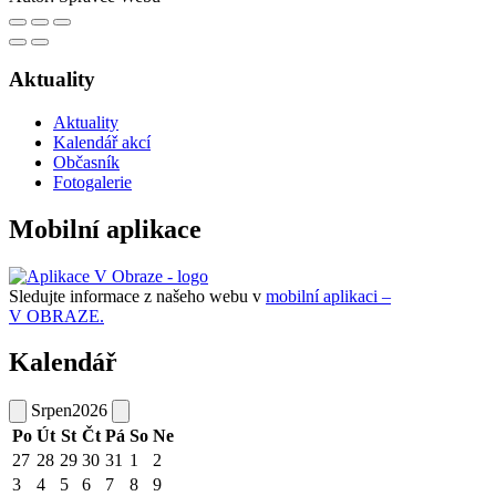
Aktuality
Aktuality
Kalendář akcí
Občasník
Fotogalerie
Mobilní aplikace
Sledujte informace z našeho webu v
mobilní aplikaci –
V OBRAZE.
Kalendář
Srpen
2026
Po
Út
St
Čt
Pá
So
Ne
27
28
29
30
31
1
2
3
4
5
6
7
8
9