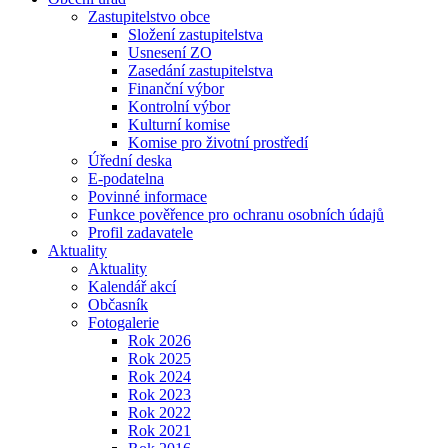
Zastupitelstvo obce
Složení zastupitelstva
Usnesení ZO
Zasedání zastupitelstva
Finanční výbor
Kontrolní výbor
Kulturní komise
Komise pro životní prostředí
Úřední deska
E-podatelna
Povinné informace
Funkce pověřence pro ochranu osobních údajů
Profil zadavatele
Aktuality
Aktuality
Kalendář akcí
Občasník
Fotogalerie
Rok 2026
Rok 2025
Rok 2024
Rok 2023
Rok 2022
Rok 2021