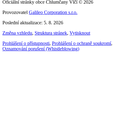
Oficiální stránky obce Chlumčany Vlčí © 2026
Provozovatel
Galileo Corporation s.r.o.
Poslední aktualizace: 5. 8. 2026
Změna vzhledu
,
Struktura stránek
,
Vytisknout
Prohlášení o přístupnosti
,
Prohlášení o ochraně soukromí
,
Oznamování porušení (Whistleblowing)