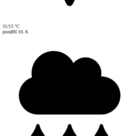
31/15 °C
pondělí
10. 8.