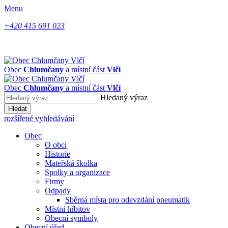
Menu
+420 415 691 023
Obec
Chlumčany
a místní část
Vlčí
Obec
Chlumčany
a místní část
Vlčí
Hledaný výraz
Hledat
rozšířené vyhledávání
Obec
O obci
Historie
Mateřská školka
Spolky a organizace
Firmy
Odpady
Sběrná místa pro odevzdání pneumatik
Místní hřbitov
Obecní symboly
Obecní úřad