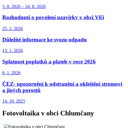
5. 8.
2026
–
24. 8.
2026
Rozhodnutí o povolení uzavírky v obci Vlčí
25. 2.
2026
Důležité informace ke svozu odpadu
13. 1.
2026
Splatnost poplatků a plateb v roce 2026
8. 1.
2026
ČEZ- upozornění k odstranění a okleštění stromoví
a jiných porostů
14. 10.
2025
Fotovoltaika v obci Chlumčany