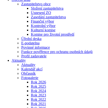
Zastupitelstvo obce
Složení zastupitelstva
Usnesení ZO
Zasedání zastupitelstva
Finanční výbor
Kontrolní výbor
Kulturní komise
Komise pro životní prostředí
Úřední deska
E-podatelna
Povinné informace
Funkce pověřence pro ochranu osobních údajů
Profil zadavatele
Aktuality
Aktuality
Kalendář akcí
Občasník
Fotogalerie
Rok 2026
Rok 2025
Rok 2024
Rok 2023
Rok 2022
Rok 2021