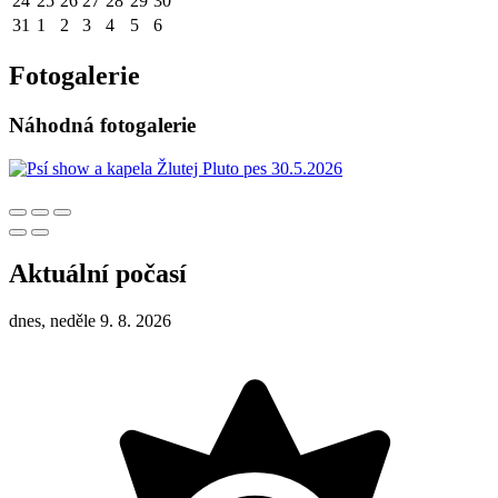
24
25
26
27
28
29
30
31
1
2
3
4
5
6
Fotogalerie
Náhodná fotogalerie
Aktuální počasí
dnes, neděle 9. 8. 2026