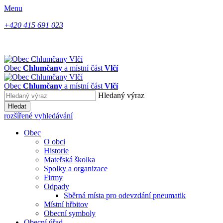
Menu
+420 415 691 023
Obec
Chlumčany
a místní část
Vlčí
Obec
Chlumčany
a místní část
Vlčí
Hledaný výraz
Hledat
rozšířené vyhledávání
Obec
O obci
Historie
Mateřská školka
Spolky a organizace
Firmy
Odpady
Sběrná místa pro odevzdání pneumatik
Místní hřbitov
Obecní symboly
Obecní úřad