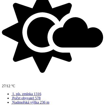
27/12 °C
1. pís. zmínka 1316
Počet obyvatel 578
Nadmořská výška 236 m