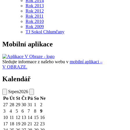
Rok 2014
Rok 2013
Rok 2012
Rok 2011
Rok 2010
Rok 2009
TJ Sokol Chlumčany
Mobilní aplikace
Sledujte informace z našeho webu v
mobilní aplikaci –
V OBRAZE.
Kalendář
Srpen
2026
Po
Út
St
Čt
Pá
So
Ne
27
28
29
30
31
1
2
3
4
5
6
7
8
9
10
11
12
13
14
15
16
17
18
19
20
21
22
23