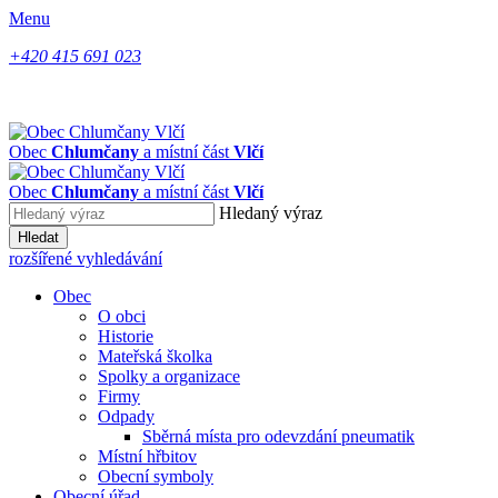
Menu
+420 415 691 023
Obec
Chlumčany
a místní část
Vlčí
Obec
Chlumčany
a místní část
Vlčí
Hledaný výraz
Hledat
rozšířené vyhledávání
Obec
O obci
Historie
Mateřská školka
Spolky a organizace
Firmy
Odpady
Sběrná místa pro odevzdání pneumatik
Místní hřbitov
Obecní symboly
Obecní úřad