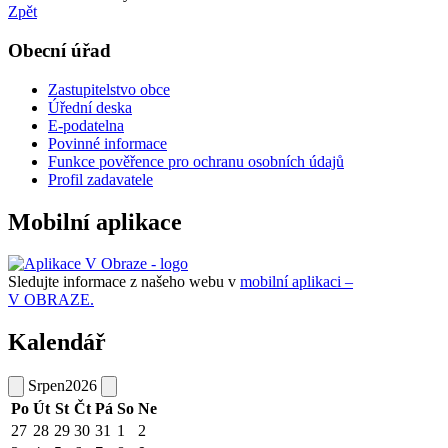
Zpět
Obecní úřad
Zastupitelstvo obce
Úřední deska
E-podatelna
Povinné informace
Funkce pověřence pro ochranu osobních údajů
Profil zadavatele
Mobilní aplikace
Sledujte informace z našeho webu v
mobilní aplikaci –
V OBRAZE.
Kalendář
Srpen
2026
Po
Út
St
Čt
Pá
So
Ne
27
28
29
30
31
1
2