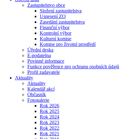
Zastupitelstvo obce
Složení zastupitelstva
Usnesení ZO
Zasedání zastupitelstva
Finanční výbor
Kontrolní výbor
Kulturní komise
Komise pro životní prostředí
Úřední deska
E-podatelna
Povinné informace
Funkce pověřence pro ochranu osobních údajů
Profil zadavatele
Aktuality
Aktuality
Kalendář akcí
Občasník
Fotogalerie
Rok 2026
Rok 2025
Rok 2024
Rok 2023
Rok 2022
Rok 2021